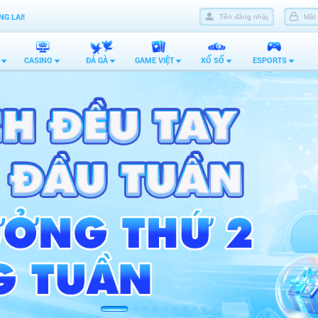
G LAI!
CASINO
ĐÁ GÀ
GAME VIỆT
XỐ SỐ
ESPORTS