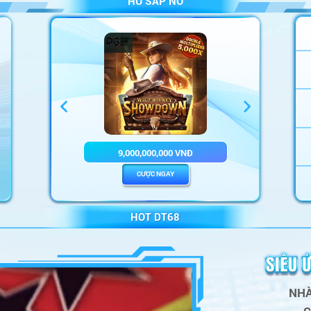
HŨ SẮP NỔ
VĐQG Hà Lan · Vòng 1
9/8 

 2:00 AM
VS
AZ Alkmaar
ADO Den Haag
9
,
0
0
0
,
0
0
0
,
0
0
0
VNĐ
CƯỢC NGAY
CƯỢC NGAY
HOT DT68
NHÀ