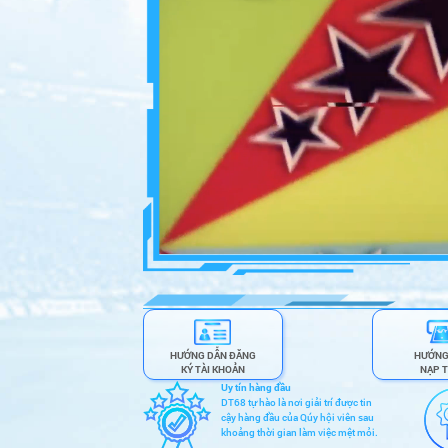
HƯỚNG DẪN ĐĂNG
HƯỚNG
KÝ TÀI KHOẢN
NẠP T
Uy tín hàng đầu
DT68 tự hào là nơi giải trí được tin
cậy hàng đầu của Qúy hội viên sau
khoảng thời gian làm việc mệt mỏi.