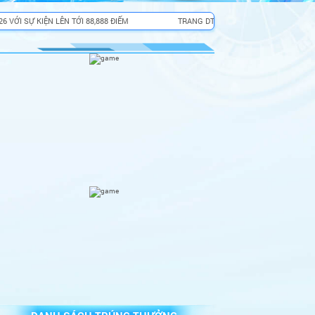
sh******
+
216,720,000
VNĐ
 TỚI 88,888 ĐIỂM
TRANG DT68 BÙNG NỔ VỚI CHUỖI SỰ KIỆN NẠP ĐẦU CỰC 
ng******
+
333,043,290
VNĐ
go******
+
536,440,000
VNĐ
th******
+
222,540,000
VNĐ
vi******
+
600,000,000
VNĐ
mo******
+
382,560,000
VNĐ
mi******
+
186,523,546
VNĐ
da******
+
150,000,000
VNĐ