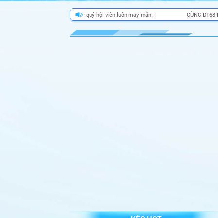
ớn tại DT68. Chúc quý hội viên luôn may mắn!
CÙNG DT68 HÒA MÌNH VÀO SỰ